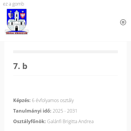
ez a gomb
7. b
Képzés:
6 évfolyamos osztály
Tanulmányi idő:
2025 - 2031
Osztályfőnök:
Galánfi Brigitta Andrea