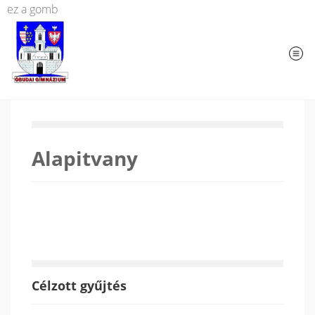
ez a gomb
Alapitvany
Célzott gyűjtés