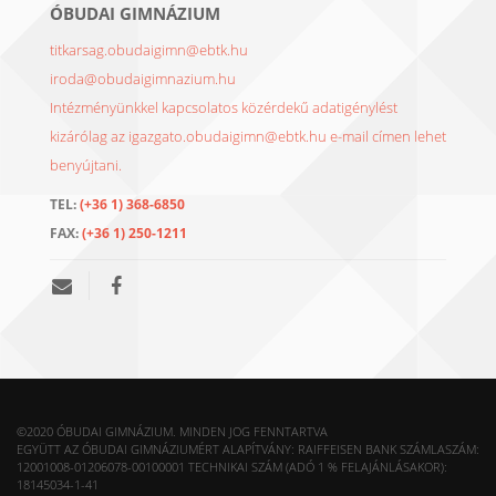
ÓBUDAI GIMNÁZIUM
titkarsag.obudaigimn@ebtk.hu
iroda@obudaigimnazium.hu
Intézményünkkel kapcsolatos közérdekű adatigénylést
kizárólag az igazgato.obudaigimn@ebtk.hu e-mail címen lehet
benyújtani.
TEL:
(+36 1) 368-6850
FAX:
(+36 1) 250-1211
©2020 ÓBUDAI GIMNÁZIUM. MINDEN JOG FENNTARTVA
EGYÜTT AZ ÓBUDAI GIMNÁZIUMÉRT ALAPÍTVÁNY: RAIFFEISEN BANK SZÁMLASZÁM:
12001008-01206078-00100001 TECHNIKAI SZÁM (ADÓ 1 % FELAJÁNLÁSAKOR):
18145034-1-41