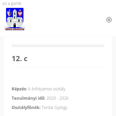
ez a gomb
12. c
Képzés:
6 évfolyamos osztály
Tanulmányi idő:
2020 - 2026
Osztályfőnök:
Tordai György