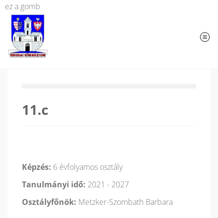
ez a gomb
11.c
Képzés:
6 évfolyamos osztály
Tanulmányi idő:
2021 - 2027
Osztályfőnök:
Metzker-Szombath Barbara