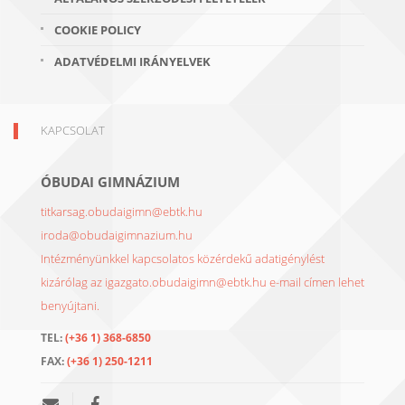
COOKIE POLICY
ADATVÉDELMI IRÁNYELVEK
KAPCSOLAT
ÓBUDAI GIMNÁZIUM
titkarsag.obudaigimn@ebtk.hu
iroda@obudaigimnazium.hu
Intézményünkkel kapcsolatos közérdekű adatigénylést
kizárólag az igazgato.obudaigimn@ebtk.hu e-mail címen lehet
benyújtani.
TEL:
(+36 1) 368-6850
FAX:
(+36 1) 250-1211