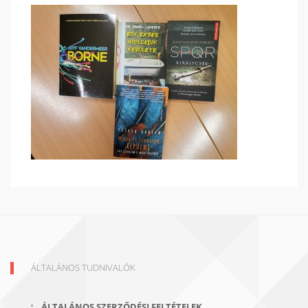
ÁLTALÁNOS TUDNIVALÓK
ÁLTALÁNOS SZERZŐDÉSI FELTÉTELEK