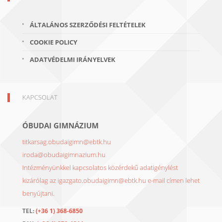
ÁLTALÁNOS SZERZŐDÉSI FELTÉTELEK
COOKIE POLICY
ADATVÉDELMI IRÁNYELVEK
KAPCSOLAT
ÓBUDAI GIMNÁZIUM
titkarsag.obudaigimn@ebtk.hu
iroda@obudaigimnazium.hu
Intézményünkkel kapcsolatos közérdekű adatigénylést
kizárólag az igazgato.obudaigimn@ebtk.hu e-mail címen lehet
benyújtani.
TEL:
(+36 1) 368-6850