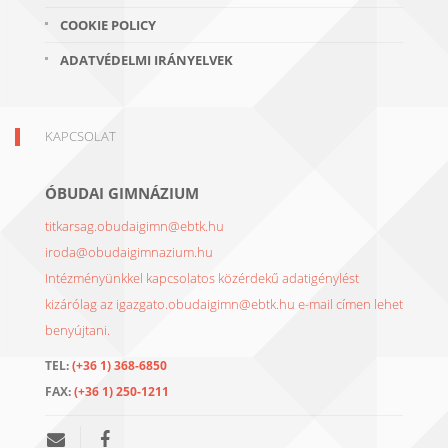
COOKIE POLICY
ADATVÉDELMI IRÁNYELVEK
KAPCSOLAT
ÓBUDAI GIMNÁZIUM
titkarsag.obudaigimn@ebtk.hu
iroda@obudaigimnazium.hu
Intézményünkkel kapcsolatos közérdekű adatigénylést
kizárólag az igazgato.obudaigimn@ebtk.hu e-mail címen lehet
benyújtani.
TEL:
(+36 1) 368-6850
FAX:
(+36 1) 250-1211