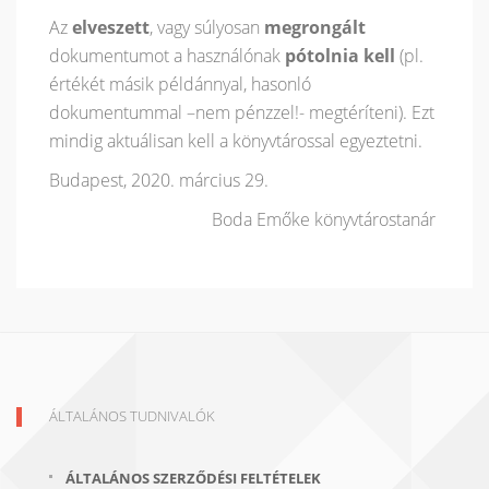
Az
elveszett
, vagy súlyosan
megrongált
dokumentumot a használónak
pótolnia kell
(pl.
értékét másik példánnyal, hasonló
dokumentummal –nem pénzzel!- megtéríteni). Ezt
mindig aktuálisan kell a könyvtárossal egyeztetni.
Budapest, 2020. március 29.
Boda Emőke könyvtárostanár
ÁLTALÁNOS TUDNIVALÓK
ÁLTALÁNOS SZERZŐDÉSI FELTÉTELEK