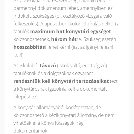
Az olvasóknál – az észszerűség határain belül –
bármennyi dokumentum lehet, amennyiben ez
indokolt, szükséges (pl. osztályozó vizsgára való
felkészülés). Alapesetben (külön elbírálás nélkül) a
tanulók
maximum hat könyvtári egységet
kölcsönözhetnek,
három hét
re. Szükség esetén
hosszabbítás
t lehet kérni (ezt az igényt jelezni
kell!).
Az iskolából
távozó
(iskolaváltó, érettségiző)
tanulóknak és a dolgozóknak egyaránt
rendezniük kell könyvtári tartozásaikat
(ezt
a könyvtárosnak igazolnia kell a dokumentált
kilépéshez).
A könyvtár állományából korlátozottan, de
kölcsönözhető a kézikönyvtári állomány, de nem
vihetőek el a könyvritkaságok, régi
dokumentumok.