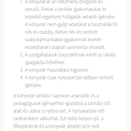
A könyvtárat az intézmény dolgozói és
tanulói, illetve a tanítási gyakorlatukat itt
teljesítő egyetemi hallgatók vehetik igénybe.
A könyvtár nem gyűjt adatokat a használókról,
név és osztály, illetve név és tanított
szak(ok)/munkakör (gyakornok esetén
vezetőtanár) alapján azonosítja olvasóit.
A szolgáltatások használóinak körét az iskola
igazgatója bővítheti.
A könyvtár használata ingyenes.
A könyvtár csak nyitvatartási időben vehető
igénybe.
A könyvtár tanítási napokon a tanulók és a
pedagógusok igényeihez igazodva a tanítási idő
alatt és utána is nyitva tart. A nyitvatartási idő
tanévenként változhat. Ezt több helyen (pl. a
főbejáratnál és a könyvtár ajtaján is) ki kell