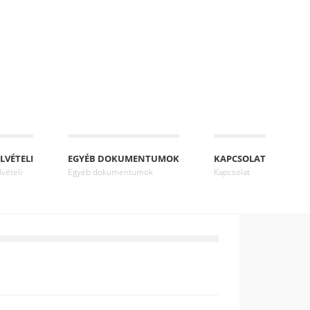
LVÉTELI
EGYÉB DOKUMENTUMOK
KAPCSOLAT
lvételi
Egyéb dokumentumok
Kapcsolat