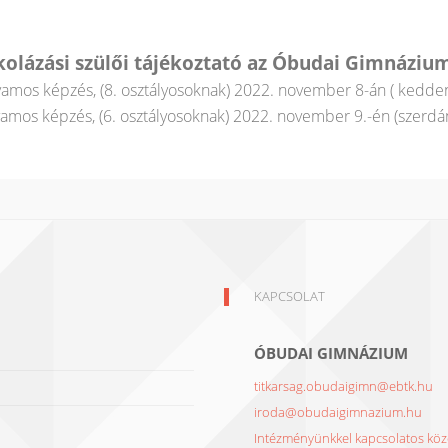
kolázási szülői tájékoztató az Óbudai Gimnáziu
yamos képzés, (8. osztályosoknak) 2022. november 8-án ( kedde
yamos képzés, (6. osztályosoknak) 2022. november 9.-én (szerdá
KAPCSOLAT
ÓBUDAI GIMNÁZIUM
titkarsag.obudaigimn@ebtk.hu
iroda@obudaigimnazium.hu
Intézményünkkel kapcsolatos közé