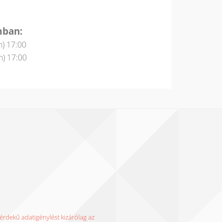
mban:
n) 17:00
n) 17:00
rdekű adatigénylést kizárólag az