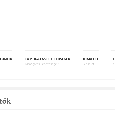
NTUMOK
TÁMOGATÁSI LEHETŐSÉGEK
DIÁKÉLET
FE
Támogatási lehetőségek
Diákélet
Fe
tók