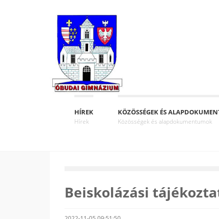
HÍREK
KÖZÖSSÉGEK ÉS ALAPDOKUME
Hírek
Közösségek és alapdokumentumok
Beiskolázási tájékozta
2022-11-05 09:51:50