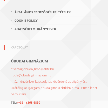
ÁLTALÁNOS SZERZŐDÉSI FELTÉTELEK
COOKIE POLICY
ADATVÉDELMI IRÁNYELVEK
KAPCSOLAT
ÓBUDAI GIMNÁZIUM
titkarsag.obudaigimn@ebtk.hu
iroda@obudaigimnazium.hu
Intézményünkkel kapcsolatos közérdekű adatigénylést
kizárólag az igazgato.obudaigimn@ebtk.hu e-mail címen lehet
benyújtani.
TEL:
(+36 1) 368-6850