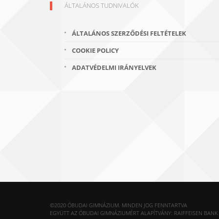
ÁLTALÁNOS TUDNIVALÓK
ÁLTALÁNOS SZERZŐDÉSI FELTÉTELEK
COOKIE POLICY
ADATVÉDELMI IRÁNYELVEK
©2020 ÓBUDAI GIMNÁZIUM. MINDEN JOG FENNTARTVA
EGYÜTT AZ ÓBUDAI GIMNÁZIUMÉRT ALAPÍTVÁNY: RAIFFEISEN BANK 