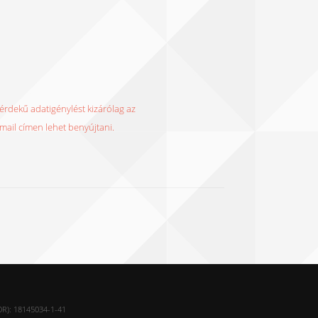
rdekű adatigénylést kizárólag az
ail címen lehet benyújtani.
): 18145034-1-41