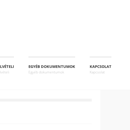
LVÉTELI
EGYÉB DOKUMENTUMOK
KAPCSOLAT
lvételi
Egyéb dokumentumok
Kapcsolat