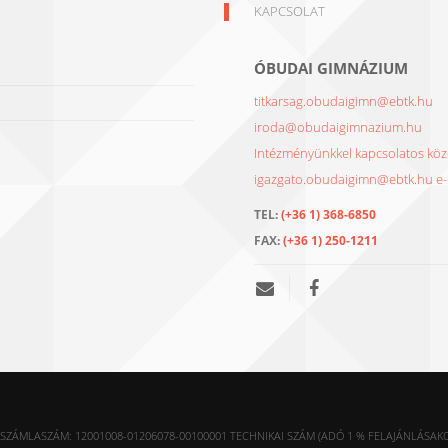
KAPCSOLAT
ÓBUDAI GIMNÁZIUM
titkarsag.obudaigimn@ebtk.hu
iroda@obudaigimnazium.hu
Intézményünkkel kapcsolatos közé
igazgato.obudaigimn@ebtk.hu e-m
TEL:
(+36 1) 368-6850
FAX:
(+36 1) 250-1211
SZÁMLASZÁM: 12001008-01206078-00100001 TECHNIKAI SZÁM (ADÓ 1 % FELAJÁNLÁSAKOR