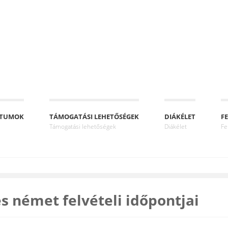
NTUMOK
TÁMOGATÁSI LEHETŐSÉGEK
DIÁKÉLET
FE
Támogatási lehetőségek
Diákélet
Fe
s német felvételi időpontjai