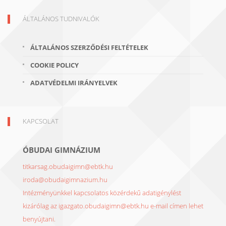
ÁLTALÁNOS TUDNIVALÓK
ÁLTALÁNOS SZERZŐDÉSI FELTÉTELEK
COOKIE POLICY
ADATVÉDELMI IRÁNYELVEK
KAPCSOLAT
ÓBUDAI GIMNÁZIUM
titkarsag.obudaigimn@ebtk.hu
iroda@obudaigimnazium.hu
Intézményünkkel kapcsolatos közérdekű adatigénylést
kizárólag az igazgato.obudaigimn@ebtk.hu e-mail címen lehet
benyújtani.