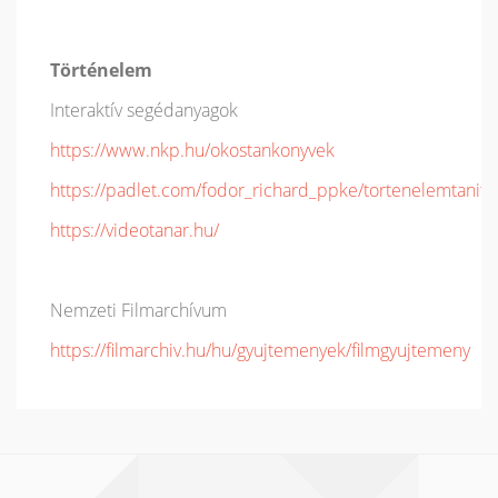
Történelem
Interaktív segédanyagok
https://www.nkp.hu/okostankonyvek
https://padlet.com/fodor_richard_ppke/tortenelemtanita
https://videotanar.hu/
Nemzeti Filmarchívum
https://filmarchiv.hu/hu/gyujtemenyek/filmgyujtemeny