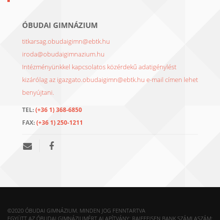
ÓBUDAI GIMNÁZIUM
titkarsag.obudaigimn@ebtk.hu
iroda@obudaigimnazium.hu
Intézményünkkel kapcsolatos közérdekű adatigénylést
kizárólag az igazgato.obudaigimn@ebtk.hu e-mail címen lehet
benyújtani.
TEL:
(+36 1) 368-6850
FAX:
(+36 1) 250-1211
©2020 ÓBUDAI GIMNÁZIUM. MINDEN JOG FENNTARTVA
EGYÜTT AZ ÓBUDAI GIMNÁZIUMÉRT ALAPÍTVÁNY: RAIFFEISEN BANK SZÁMLASZÁM: