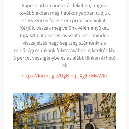
kapcsolatban annak érdekében, hogy a
továbbiakban még hatékonyabban tudjuk
szervezni és fejleszteni programjainkat.
Kérjük, osszák meg velünk véleményüket,
tapasztalataikat és javaslataikat – minden
visszajelzés nagy segítség számunkra a
minőségi munkánk folytatásához. A kitöltés kb.
5 percet vesz igénybe és az alábbi linken érhető
el:
https://forms.gle/UgNJnqUXyjhcMwWk7