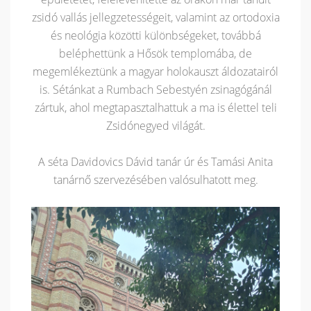
zsidó vallás jellegzetességeit, valamint az ortodoxia
és neológia közötti különbségeket, továbbá
beléphettünk a Hősök templomába, de
megemlékeztünk a magyar holokauszt áldozatairól
is. Sétánkat a Rumbach Sebestyén zsinagógánál
zártuk, ahol megtapasztalhattuk a ma is élettel teli
Zsidónegyed világát.
A séta Davidovics Dávid tanár úr és Tamási Anita
tanárnő szervezésében valósulhatott meg.