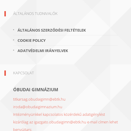
ÁLTALÁNOS TUDNIVALÓK
ÁLTALÁNOS SZERZŐDÉSI FELTÉTELEK
COOKIE POLICY
ADATVÉDELMI IRÁNYELVEK
KAPCSOLAT
ÓBUDAI GIMNÁZIUM
titkarsag.obudaigimn@ebtk.hu
iroda@obudaigimnazium.hu
Intézményünkkel kapcsolatos közérdekű adatigénylést
kizárólag az igazgato.obudaigimn@ebtk.hu e-mail címen lehet
benyújtani.