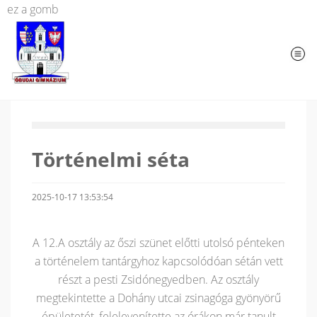
ez a gomb
Történelmi séta
2025-10-17 13:53:54
A 12.A osztály az őszi szünet előtti utolsó pénteken
a történelem tantárgyhoz kapcsolódóan sétán vett
részt a pesti Zsidónegyedben. Az osztály
megtekintette a Dohány utcai zsinagóga gyönyörű
épületetét, felelevenítette az órákon már tanult