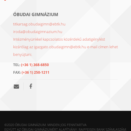
ÓBUDAI GIMNÁZIUM
titkarsag.obudaigimn@ebtk.hu
iroda@obudaigimnazium.hu
Intézményünkkel kapcsolatos közérdekű adatigénylést
kizárólag az igazgato.obudaigimn@ebtk.hu e-mail címen lehet
benyújtani.
TEL:
(+36 1) 368-6850
FAX:
(+36 1) 250-1211
©2020 ÓBUDAI GIMNÁZIUM. MINDEN JOG FENNTARTVA
EGYÜTT AZ ÓBUDAI GIMNÁZIUMÉRT ALAPÍTVÁNY: RAIFFEISEN BANK SZÁMLASZÁM: