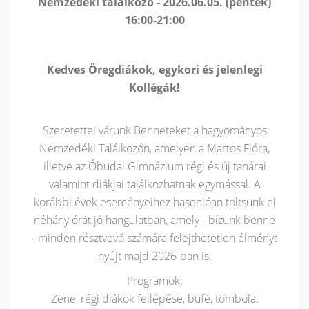
Nemzedéki találkozó - 2026.06.05. (péntek)
16:00-21:00
Kedves Öregdiákok, egykori és jelenlegi
Kollégák!
Szeretettel várunk Benneteket a hagyományos
Nemzedéki Találkozón, amelyen a Martos Flóra,
illetve az Óbudai Gimnázium régi és új tanárai
valamint diákjai találkozhatnak egymással. A
korábbi évek eseményeihez hasonlóan töltsünk el
néhány órát jó hangulatban, amely - bízunk benne
- minden résztvevő számára felejthetetlen élményt
nyújt majd 2026-ban is.
Programok:
Zene, régi diákok fellépése, büfé, tombola.