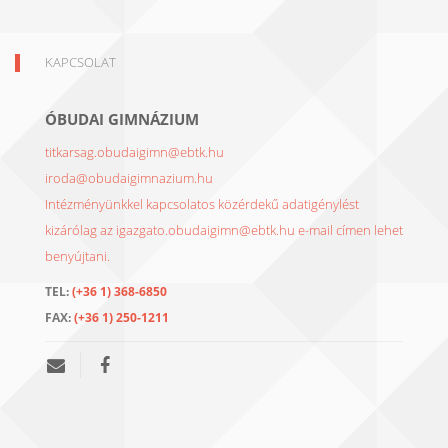
KAPCSOLAT
ÓBUDAI GIMNÁZIUM
titkarsag.obudaigimn@ebtk.hu
iroda@obudaigimnazium.hu
Intézményünkkel kapcsolatos közérdekű adatigénylést
kizárólag az igazgato.obudaigimn@ebtk.hu e-mail címen lehet
benyújtani.
TEL:
(+36 1) 368-6850
FAX:
(+36 1) 250-1211