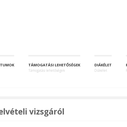
NTUMOK
TÁMOGATÁSI LEHETŐSÉGEK
DIÁKÉLET
Támogatási lehetőségek
Diákélet
elvételi vizsgáról