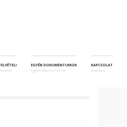
FELVÉTELI
EGYÉB DOKUMENTUMOK
KAPCSOLAT
Felvételi
Egyéb dokumentumok
Kapcsolat