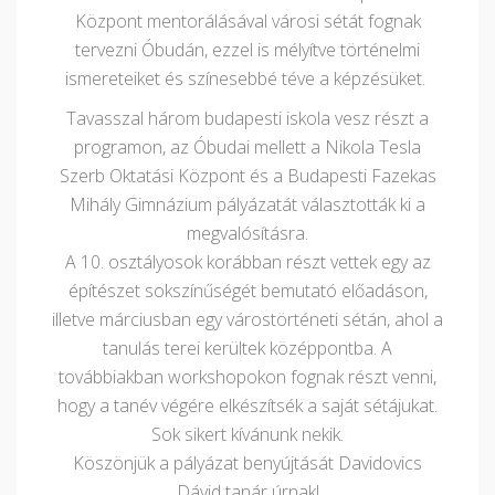
Központ mentorálásával városi sétát fognak
tervezni Óbudán, ezzel is mélyítve történelmi
ismereteiket és színesebbé téve a képzésüket.
Tavasszal három budapesti iskola vesz részt a
programon, az Óbudai mellett a Nikola Tesla
Szerb Oktatási Központ és a Budapesti Fazekas
Mihály Gimnázium pályázatát választották ki a
megvalósításra.
A 10. osztályosok korábban részt vettek egy az
építészet sokszínűségét bemutató előadáson,
illetve márciusban egy várostörténeti sétán, ahol a
tanulás terei kerültek középpontba. A
továbbiakban workshopokon fognak részt venni,
hogy a tanév végére elkészítsék a saját sétájukat.
Sok sikert kívánunk nekik.
Köszönjük a pályázat benyújtását Davidovics
Dávid tanár úrnak!