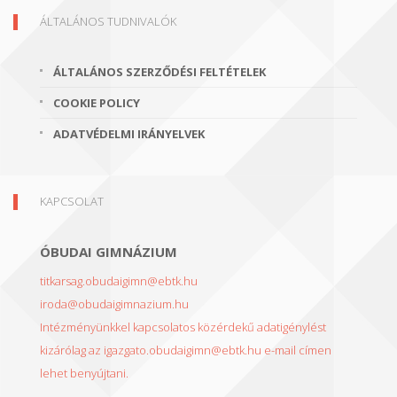
ÁLTALÁNOS TUDNIVALÓK
ÁLTALÁNOS SZERZŐDÉSI FELTÉTELEK
COOKIE POLICY
ADATVÉDELMI IRÁNYELVEK
KAPCSOLAT
ÓBUDAI GIMNÁZIUM
titkarsag.obudaigimn@ebtk.hu
iroda@obudaigimnazium.hu
Intézményünkkel kapcsolatos közérdekű adatigénylést
kizárólag az igazgato.obudaigimn@ebtk.hu e-mail címen
lehet benyújtani.