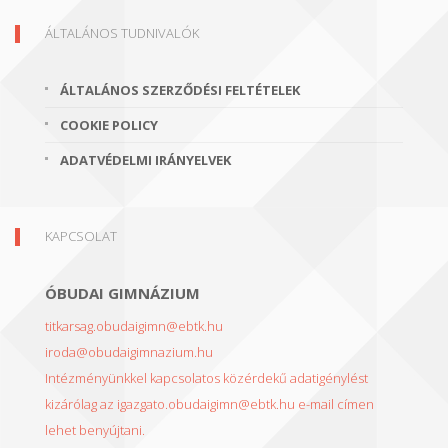
ÁLTALÁNOS TUDNIVALÓK
ÁLTALÁNOS SZERZŐDÉSI FELTÉTELEK
COOKIE POLICY
ADATVÉDELMI IRÁNYELVEK
KAPCSOLAT
ÓBUDAI GIMNÁZIUM
titkarsag.obudaigimn@ebtk.hu
iroda@obudaigimnazium.hu
Intézményünkkel kapcsolatos közérdekű adatigénylést
kizárólag az igazgato.obudaigimn@ebtk.hu e-mail címen
lehet benyújtani.