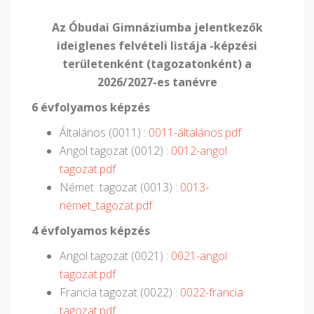
Az Óbudai Gimnáziumba jelentkezők
ideiglenes felvételi listája -képzési
területenként (tagozatonként) a
2026/2027-es tanévre
6 évfolyamos képzés
Általános (0011) :
0011-általános.pdf
Angol tagozat (0012) :
0012-angol
tagozat.pdf
Német tagozat (0013) :
0013-
német_tagozat.pdf
4 évfolyamos képzés
Angol tagozat (0021) :
0021-angol
tagozat.pdf
Francia tagozat (0022) :
0022-francia
tagozat.pdf